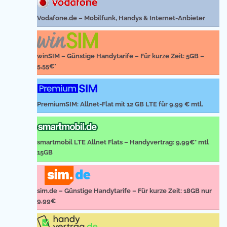
Vodafone.de – Mobilfunk, Handys & Internet-Anbieter
winSIM – Günstige Handytarife – Für kurze Zeit: 5GB –
5,55€*
PremiumSIM: Allnet-Flat mit 12 GB LTE für 9,99 € mtl.
smartmobil LTE Allnet Flats – Handyvertrag: 9,99€* mtl
15GB
sim.de – Günstige Handytarife – Für kurze Zeit: 18GB nur
9,99€