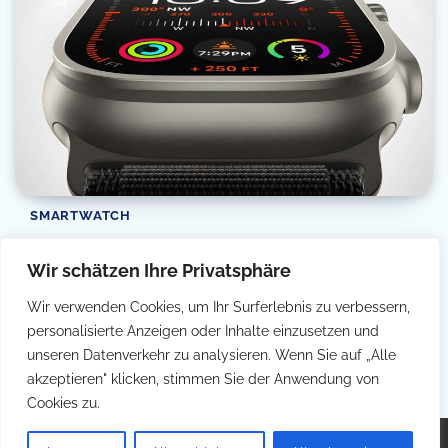
SMARTWATCH
Apple Watch Series 9 & Ultra 2: Neue Funktionen
Wir schätzen Ihre Privatsphäre
und eine innovative Geste enthüllt
Wir verwenden Cookies, um Ihr Surferlebnis zu verbessern,
Filip Simetic
04/09/2023
2 Min Read
0
personalisierte Anzeigen oder Inhalte einzusetzen und
Heute werfen wir einen Blick auf die brandneuen Modelle, die
unseren Datenverkehr zu analysieren. Wenn Sie auf „Alle
Apple gerade enthüllt hat: die […]
akzeptieren" klicken, stimmen Sie der Anwendung von
Cookies zu.
Copyright © 2026
Telefontarife
Theme: Popular Blog By