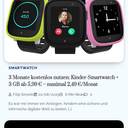
SMARTWATCH
3 Monate kostenlos nutzen: Kinder-Smartwatch +
3 GB ab 5,99 € – maximal 2,49 €/Monat
Filip Simetic
22/08/2025
6 Min Read
0
Es war mir immer ein Anliegen, Kindern eine sichere und
lehrreiche digitale Welt zu bieten. […]