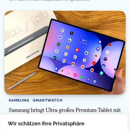
SAMSUNG
SMARTWATCH
Samsung bringt Ultra-großes Premium-Tablet mit
5G-Tarifen heraus – Samsung Galaxy Tab S10
Wir schätzen Ihre Privatsphäre
Ultra: Ab 399 USD, ab 5,46 EUR pro Monat!