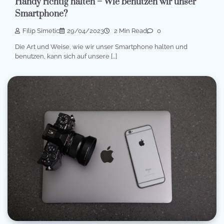
Handy richtig halten – Wie benutzen wir unser
Smartphone?
Filip Simetic
29/04/2023
2 Min Read
0
Die Art und Weise, wie wir unser Smartphone halten und
benutzen, kann sich auf unsere […]