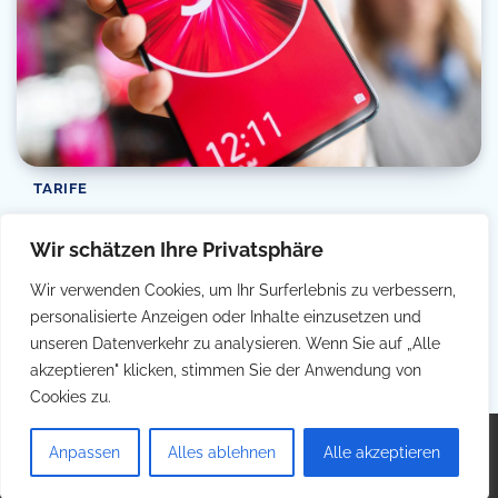
TARIFE
5G Roaming: Diese Länder bieten die
Wir schätzen Ihre Privatsphäre
Möglichkeit!
Wir verwenden Cookies, um Ihr Surferlebnis zu verbessern,
Filip Simetic
15/03/2023
6 Min Read
0
personalisierte Anzeigen oder Inhalte einzusetzen und
In einer immer stärker vernetzten Welt sind wir es gewohnt,
unseren Datenverkehr zu analysieren. Wenn Sie auf „Alle
überall und jederzeit Zugang zum […]
akzeptieren" klicken, stimmen Sie der Anwendung von
Cookies zu.
Copyright © 2026
Telefontarife
Theme: Popular Blog By
Anpassen
Alles ablehnen
Alle akzeptieren
Adore Themes
.