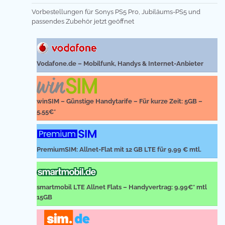
Vorbestellungen für Sonys PS5 Pro, Jubiläums-PS5 und
passendes Zubehör jetzt geöffnet
Vodafone.de – Mobilfunk, Handys & Internet-Anbieter
winSIM – Günstige Handytarife – Für kurze Zeit: 5GB –
5,55€*
PremiumSIM: Allnet-Flat mit 12 GB LTE für 9,99 € mtl.
smartmobil LTE Allnet Flats – Handyvertrag: 9,99€* mtl
15GB