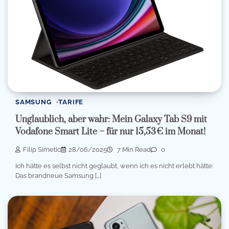
SAMSUNG
TARIFE
Unglaublich, aber wahr: Mein Galaxy Tab S9 mit
Vodafone Smart Lite – für nur 15,53 € im Monat!
Filip Simetic
28/06/2025
7 Min Read
0
Ich hätte es selbst nicht geglaubt, wenn ich es nicht erlebt hätte:
Das brandneue Samsung […]