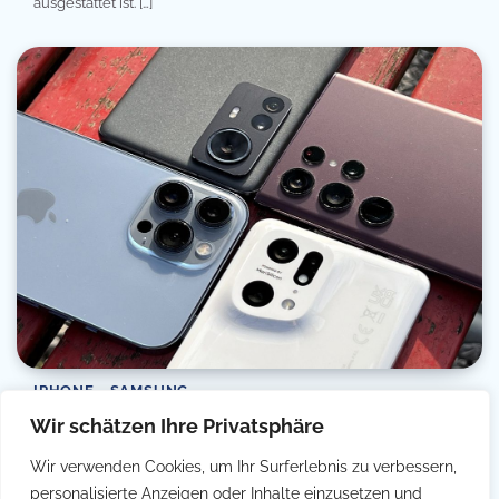
ausgestattet ist. […]
IPHONE
SAMSUNG
Wir schätzen Ihre Privatsphäre
Handys mit der besten Kamera
Wir verwenden Cookies, um Ihr Surferlebnis zu verbessern,
Filip Simetic
03/07/2022
2 Min Read
0
personalisierte Anzeigen oder Inhalte einzusetzen und