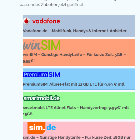
passendes Zubehör jetzt geöffnet
Vodafone.de – Mobilfunk, Handys & Internet-Anbieter
winSIM – Günstige Handytarife – Für kurze Zeit: 5GB –
5,55€*
PremiumSIM: Allnet-Flat mit 12 GB LTE für 9,99 € mtl.
smartmobil LTE Allnet Flats – Handyvertrag: 9,99€* mtl
15GB
sim.de – Günstige Handytarife – Für kurze Zeit: 18GB nur