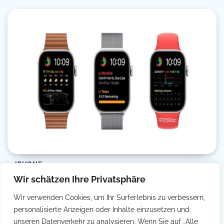
IPHONE
Wir schätzen Ihre Privatsphäre
Gesünder leben dank Apple Watch
Wir verwenden Cookies, um Ihr Surferlebnis zu verbessern,
Filip Simetic
10/01/2023
4 Min Read
0
personalisierte Anzeigen oder Inhalte einzusetzen und
Die Apple Watch ist nicht nur ein modisches Accessoire,
unseren Datenverkehr zu analysieren. Wenn Sie auf „Alle
sondern auch ein nützliches Werkzeug zur […]