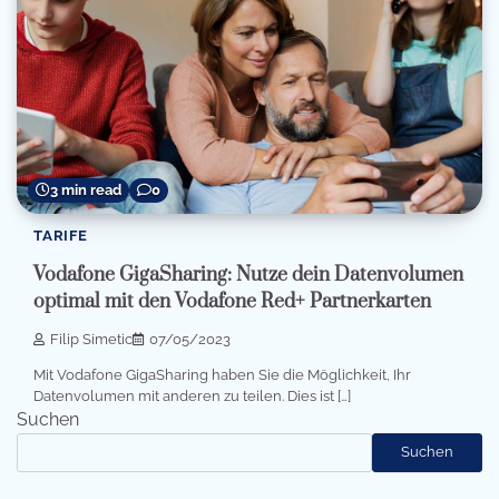
3 min read
0
TARIFE
Vodafone GigaSharing: Nutze dein Datenvolumen
optimal mit den Vodafone Red+ Partnerkarten
Filip Simetic
07/05/2023
Mit Vodafone GigaSharing haben Sie die Möglichkeit, Ihr
Datenvolumen mit anderen zu teilen. Dies ist […]
Suchen
Suchen