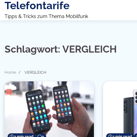
Telefontarife
Skip
to
Tipps & Tricks zum Thema Mobilfunk
content
Schlagwort:
VERGLEICH
Home
VERGLEICH
2 min read
0
3 min read