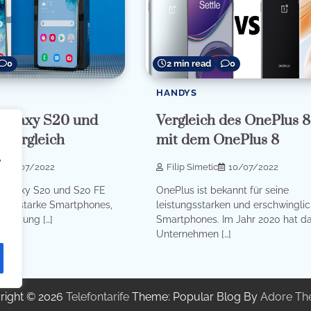
0
2 min read
0
HANDYS
Galaxy S20 und
Vergleich des OnePlus 8
 Vergleich
mit dem OnePlus 8
,
21/07/2022
Filip Simetic
10/07/2022
Galaxy S20 und S20 FE
OnePlus ist bekannt für seine
tungsstarke Smartphones,
leistungsstarken und erschwingli
Samsung […]
Smartphones. Im Jahr 2020 hat d
Unternehmen […]
right © 2026
Telefontarife
Theme: Popular Blog By
Adore Th