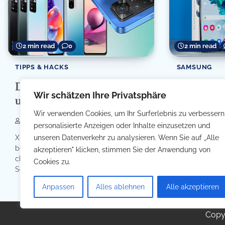
2 min read
0
2 min read
TIPPS & HACKS
SAMSUNG
Die Serien Xiaomi, Poco
Samsung 
Wir schätzen Ihre Privatsphäre
und Redmi im Vergleich
S20 FE im
Wir verwenden Cookies, um Ihr Surferlebnis zu verbessern
Filip Simetic
03/08/2022
Filip Simetic
personalisierte Anzeigen oder Inhalte einzusetzen und
unseren Datenverkehr zu analysieren. Wenn Sie auf „Alle
Xiaomi, Poco und Redmi sind drei der
Das Samsung 
bekanntesten Smartphone-Serien des
sind zwei leis
akzeptieren" klicken, stimmen Sie der Anwendung von
chinesischen Herstellers Xiaomi. Jede
die beide von 
Cookies zu.
Serie […]
Anpassen
Alles ablehnen
Alle akzeptieren
Copy