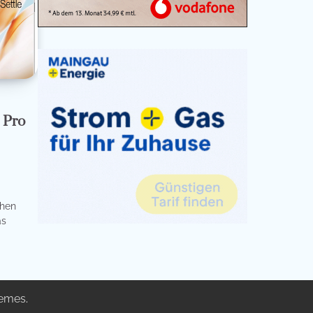
 Pro
chen
as
emes
.