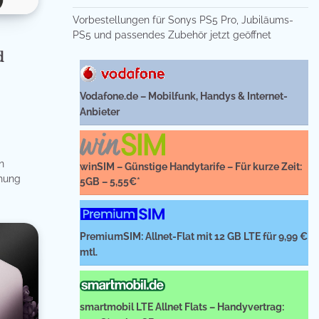
Vorbestellungen für Sonys PS5 Pro, Jubiläums-
PS5 und passendes Zubehör jetzt geöffnet
d
Vodafone.de – Mobilfunk, Handys & Internet-
Anbieter
n
winSIM – Günstige Handytarife – Für kurze Zeit:
chung
5GB – 5,55€*
PremiumSIM: Allnet-Flat mit 12 GB LTE für 9,99 €
mtl.
smartmobil LTE Allnet Flats – Handyvertrag: