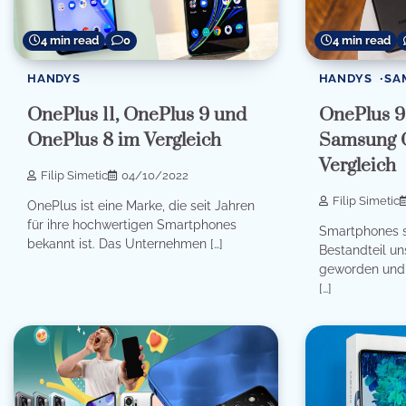
4 min read
0
4 min read
HANDYS
HANDYS
SA
OnePlus 11, OnePlus 9 und
OnePlus 9
OnePlus 8 im Vergleich
Samsung G
Vergleich
Filip Simetic
04/10/2022
Filip Simetic
OnePlus ist eine Marke, die seit Jahren
für ihre hochwertigen Smartphones
Smartphones si
bekannt ist. Das Unternehmen […]
Bestandteil un
geworden und e
[…]