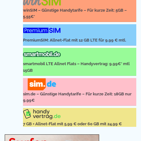
winSIM – Günstige Handytarife – Für kurze Zeit: 5GB –
5,55€*
PremiumSIM: Allnet-Flat mit 12 GB LTE für 9,99 € mtl.
smartmobil LTE Allnet Flats – Handyvertrag: 9,99€* mtl
15GB
sim.de – Günstige Handytarife – Für kurze Zeit: 18GB nur
9,99€
7 GB + Allnet-Flat mit 5,99 € oder 60 GB mit 24,99 €