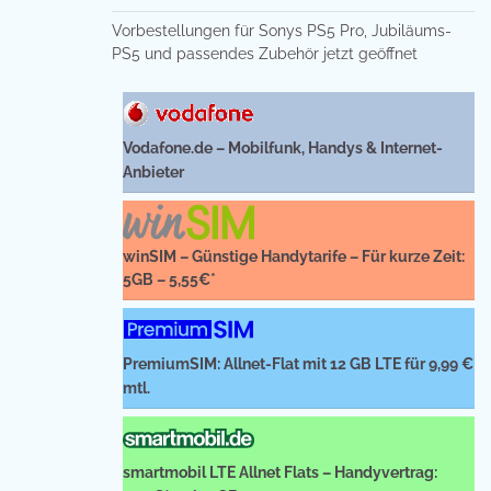
Vorbestellungen für Sonys PS5 Pro, Jubiläums-
PS5 und passendes Zubehör jetzt geöffnet
Vodafone.de – Mobilfunk, Handys & Internet-
Anbieter
winSIM – Günstige Handytarife – Für kurze Zeit:
5GB – 5,55€*
PremiumSIM: Allnet-Flat mit 12 GB LTE für 9,99 €
mtl.
smartmobil LTE Allnet Flats – Handyvertrag: