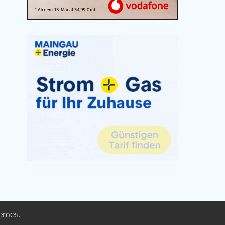
emes
.