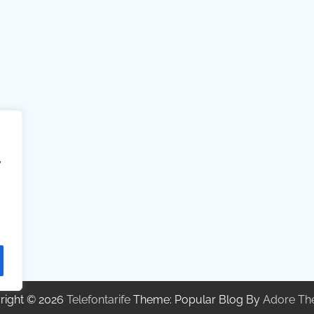
,
right © 2026
Telefontarife
Theme: Popular Blog By
Adore Th