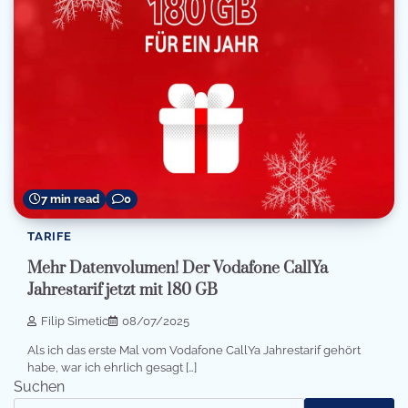
7 min read
0
TARIFE
Mehr Datenvolumen! Der Vodafone CallYa
Jahrestarif jetzt mit 180 GB
Filip Simetic
08/07/2025
Als ich das erste Mal vom Vodafone CallYa Jahrestarif gehört
habe, war ich ehrlich gesagt […]
Suchen