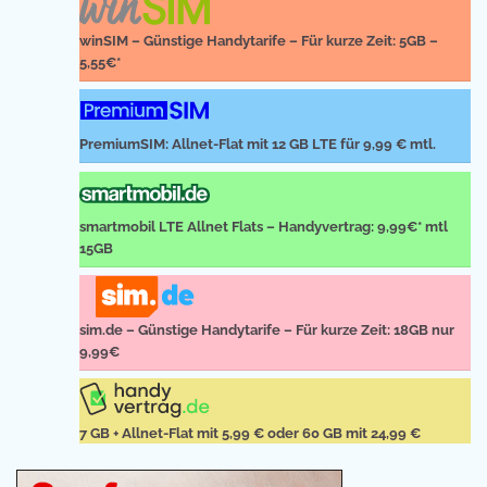
winSIM – Günstige Handytarife – Für kurze Zeit: 5GB –
5,55€*
PremiumSIM: Allnet-Flat mit 12 GB LTE für 9,99 € mtl.
smartmobil LTE Allnet Flats – Handyvertrag: 9,99€* mtl
15GB
sim.de – Günstige Handytarife – Für kurze Zeit: 18GB nur
9,99€
7 GB + Allnet-Flat mit 5,99 € oder 60 GB mit 24,99 €