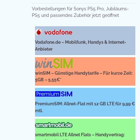
Vorbestellungen für Sonys PS5 Pro, Jubiläums-
PS5 und passendes Zubehör jetzt geöffnet
Vodafone.de – Mobilfunk, Handys & Internet-
Anbieter
winSIM – Günstige Handytarife – Für kurze Zeit:
5GB – 5,55€*
PremiumSIM: Allnet-Flat mit 12 GB LTE für 9,99 €
mtl.
smartmobil LTE Allnet Flats – Handyvertrag: