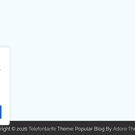
,
right © 2026
Telefontarife
Theme: Popular Blog By
Adore Th