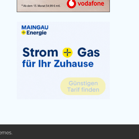
emes
.